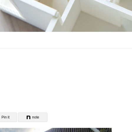
Pin it
note