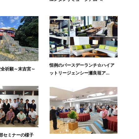
恒例のバースデーランチ☆ハイア
安全祈願～末吉宮～
ットリージェンシー瀬良垣ア...
支部セミナーの様子