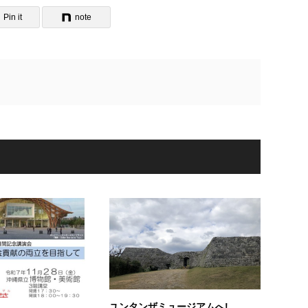
Pin it
note
ユンタンザミュージアムへ!