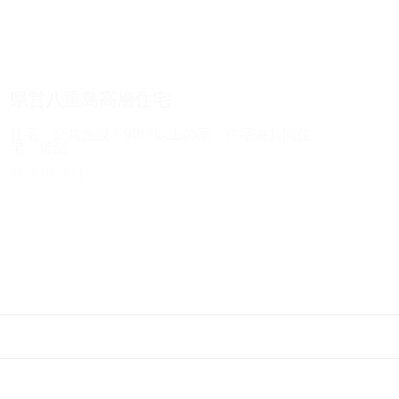
県営八重島高層住宅
住宅・公共施設｜90坪以上の家・住宅兼共同住
宅・店舗
1996.05.30