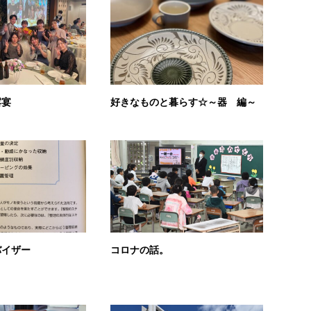
露宴
好きなものと暮らす☆～器 編～
バイザー
コロナの話。