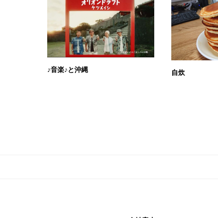
♪音楽♪と沖縄
自炊