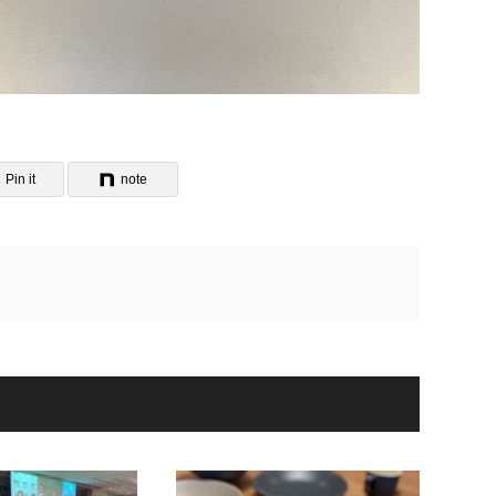
Pin it
note