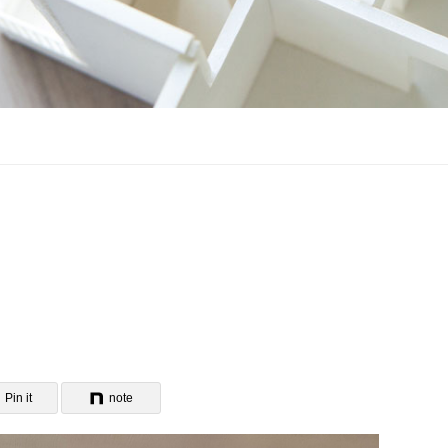
Pin it
note