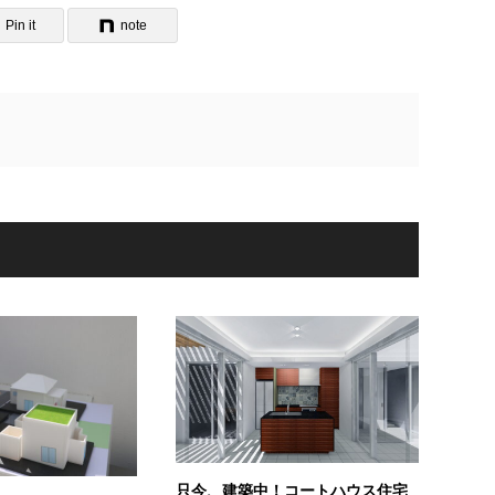
Pin it
note
只今、建築中！コートハウス住宅