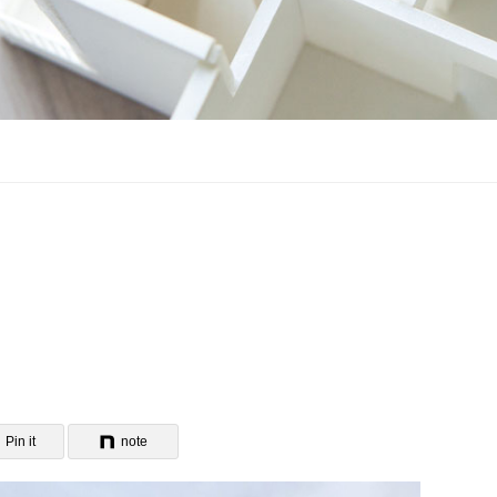
Pin it
note