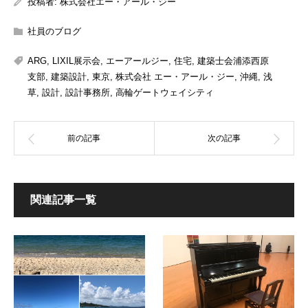
投稿者:
株式会社エー・アール・ジー
社員のブログ
ARG
,
LIXIL展示会
,
エーアールジー
,
住宅
,
建築士会浦添西原
支部
,
建築設計
,
東京
,
株式会社 エー・アール・ジー
,
沖縄
,
浅
草
,
設計
,
設計事務所
,
高輪ゲートウェイシティ
関連記事一覧