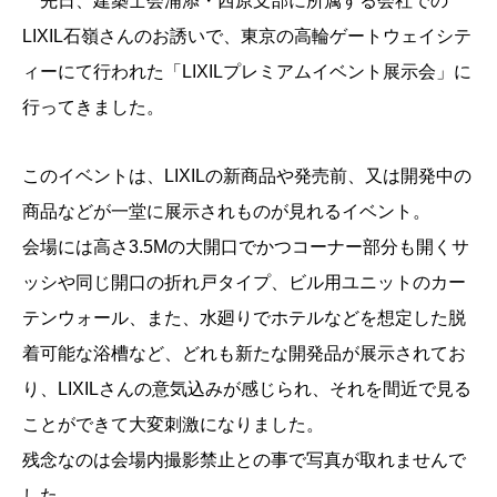
先日、建築士会浦添・西原支部に所属する会社での
LIXIL石嶺さんのお誘いで、東京の高輪ゲートウェイシテ
ィーにて行われた「LIXILプレミアムイベント展示会」に
行ってきました。
このイベントは、LIXILの新商品や発売前、又は開発中の
商品などが一堂に展示されものが見れるイベント。
会場には高さ3.5Mの大開口でかつコーナー部分も開くサ
ッシや同じ開口の折れ戸タイプ、ビル用ユニットのカー
テンウォール、また、水廻りでホテルなどを想定した脱
着可能な浴槽など、どれも新たな開発品が展示されてお
り、LIXILさんの意気込みが感じられ、それを間近で見る
ことができて大変刺激になりました。
残念なのは会場内撮影禁止との事で写真が取れませんで
した。