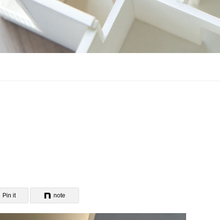
Pin it
note