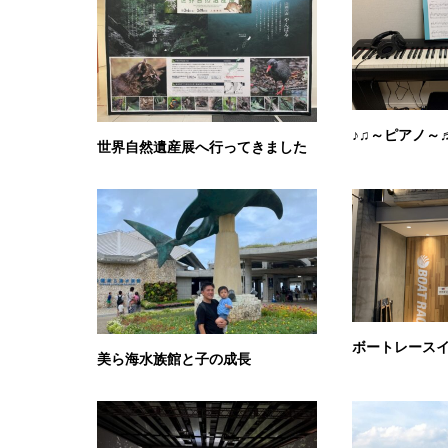
♪♫～ピアノ～
世界自然遺産展へ行ってきました
ボートレース
美ら海水族館と子の成長