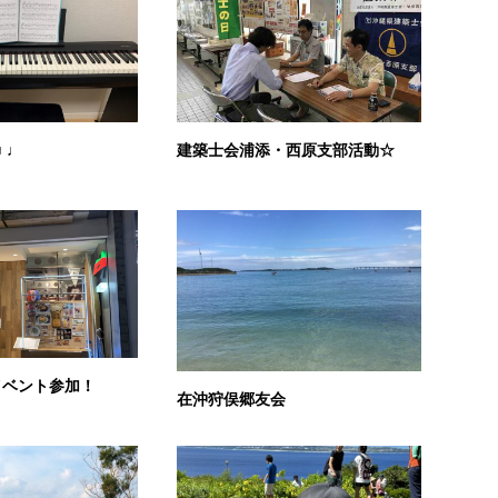
♬♩
建築士会浦添・西原支部活動☆
イベント参加！
在沖狩俣郷友会