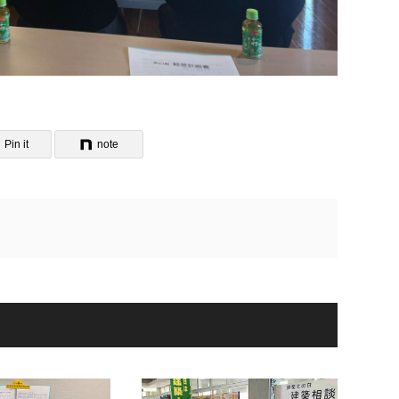
Pin it
note