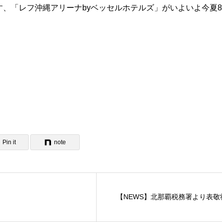
、「レフ沖縄アリーナbyベッセルホテルズ」がいよいよ今夏8
Pin it
note
【NEWS】北那覇税務署より表