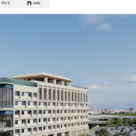
Pin it
note