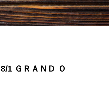
/1 ＧＲＡＮＤ Ｏ