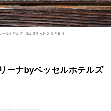
セルホテルズ 8/1 ＧＲＡＮＤ ＯＰＥＮ!
リーナbyベッセルホテルズ 8