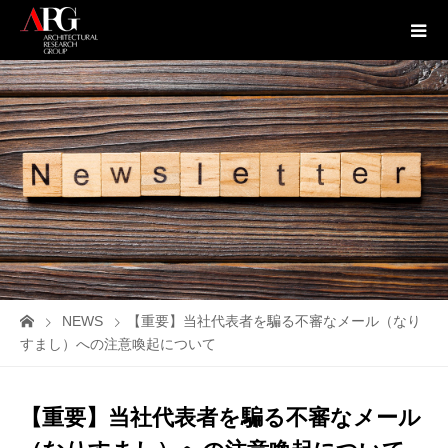
NEWS
【重要】当社代表者を騙る不審なメール（なり
すまし）への注意喚起について
【重要】当社代表者を騙る不審なメール