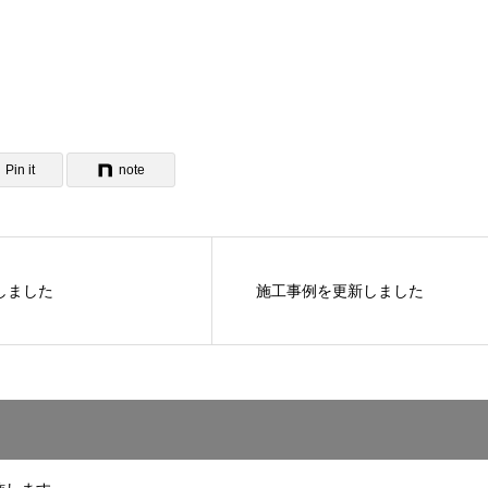
Pin it
note
設しました
施工事例を更新しました