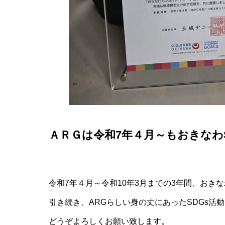
ＡＲＧは令和7年４月～もおきなわ
令和7年４月～令和10年3月までの3年間、おき
引き続き、ARGらしい身の丈にあったSDGs活
どうぞよろしくお願い致します。