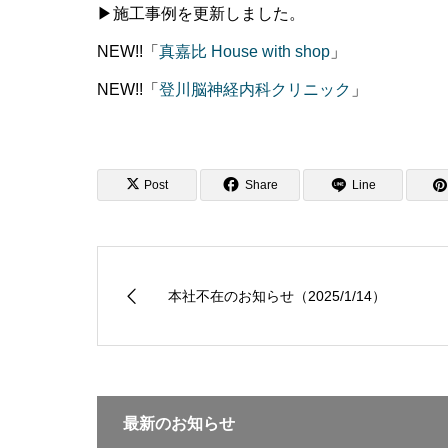
▶施工事例を更新しました。
NEW!!「
真嘉比 House with shop
」
NEW!!「
登川脳神経内科クリニック
」
Post
Share
Line
本社不在のお知らせ（2025/1/14）
最新のお知らせ