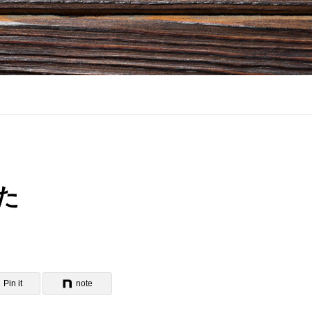
た
Pin it
note