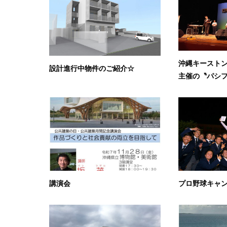
沖縄キースト
設計進行中物件のご紹介☆
主催の〝パシフ
講演会
プロ野球キャ