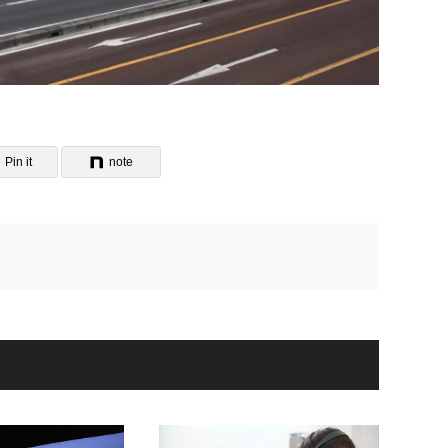
Pin it
note