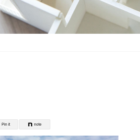
Pin it
note