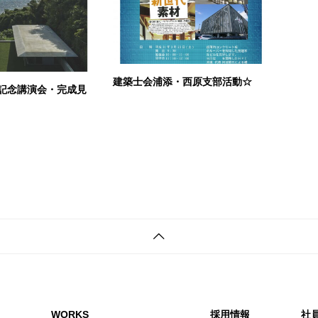
建築士会浦添・西原支部活動☆
～記念講演会・完成見
WORKS
採用情報
社