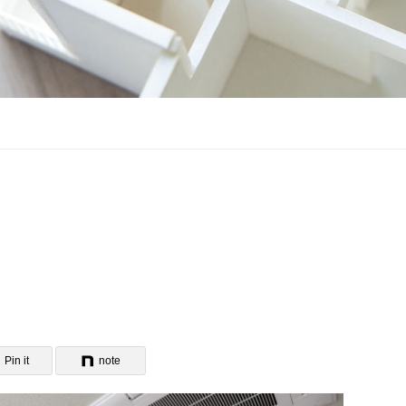
Pin it
note