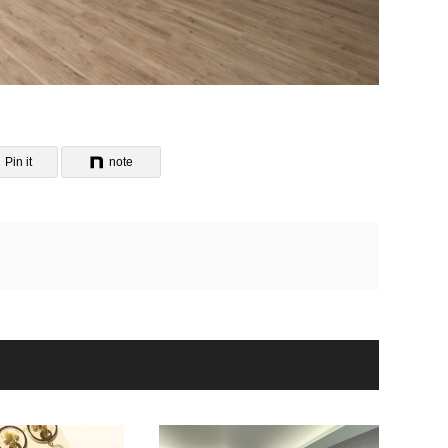
Pin it
note