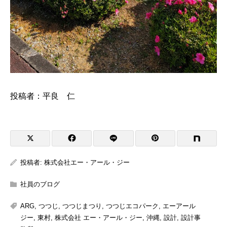
投稿者：平良 仁
投稿者:
株式会社エー・アール・ジー
社員のブログ
ARG
,
つつじ
,
つつじまつり
,
つつじエコパーク
,
エーアール
ジー
,
東村
,
株式会社 エー・アール・ジー
,
沖縄
,
設計
,
設計事