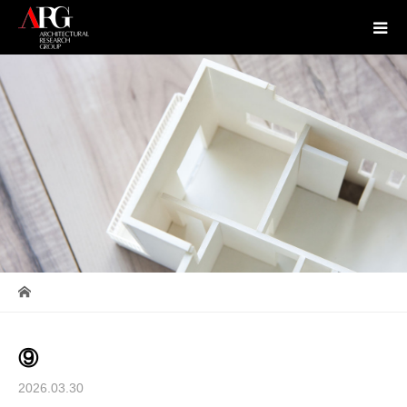
⑨
2026.03.30