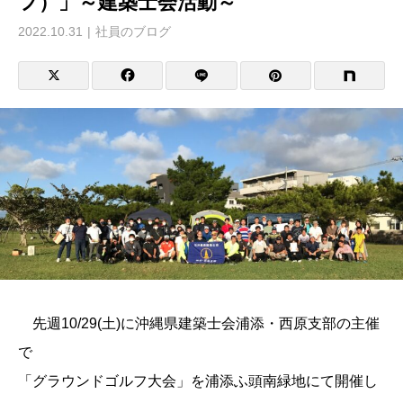
フ）」～建築士会活動～
2022.10.31
社員のブログ
先週10/29(土)に沖縄県建築士会浦添・西原支部の主催
で
「グラウンドゴルフ大会」を浦添ふ頭南緑地にて開催し