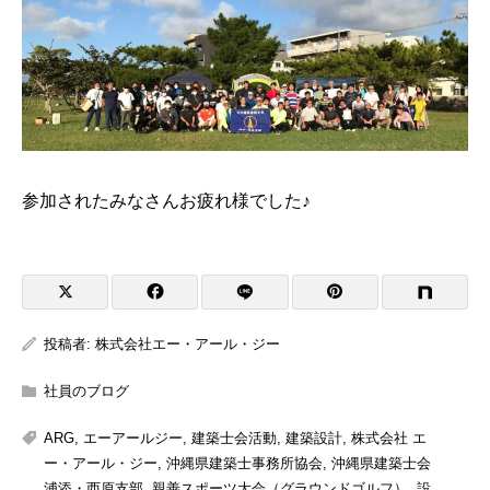
参加されたみなさんお疲れ様でした♪
投稿者:
株式会社エー・アール・ジー
社員のブログ
ARG
,
エーアールジー
,
建築士会活動
,
建築設計
,
株式会社 エ
ー・アール・ジー
,
沖縄県建築士事務所協会
,
沖縄県建築士会
浦添・西原支部
,
親善スポーツ大会（グラウンドゴルフ）
,
設