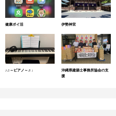
健康ポイ活
伊勢神宮
♪♫～ピアノ～♬♩
沖縄県建築士事務所協会の支
援