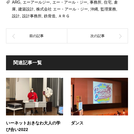
ARG
,
エーアールジー
,
エー・アール・ジー
,
事務所
,
住宅
,
倉
庫
,
建築設計
,
株式会社 エー・アール・ジー
,
沖縄
,
監理業務
,
設計
,
設計事務所
,
鉄骨造
,
ＡＲＧ
関連記事一覧
いーネットおきなわ大人の学
ダンス
び合い2022