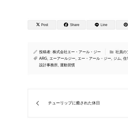
Post
Share
Line
投稿者:
株式会社エー・アール・ジー
社員の
ARG
,
エーアールジー
,
エー・アール・ジー
,
ジム
,
住
設計事務所
,
運動習慣
チューリップに癒された休日