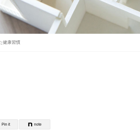
た健康習慣
Pin it
note