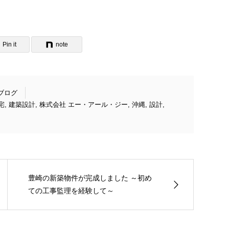
Pin it
note
ブログ
宅
,
建築設計
,
株式会社 エー・アール・ジー
,
沖縄
,
設計
,
豊崎の新築物件が完成しました ～初め
ての工事監理を経験して～