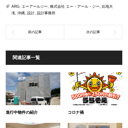
ARG
,
エーアールジー
,
株式会社 エー・アール・ジー
,
比地大
滝
,
沖縄
,
設計
,
設計事務所
関連記事一覧
進行中物件の紹介
コロナ禍