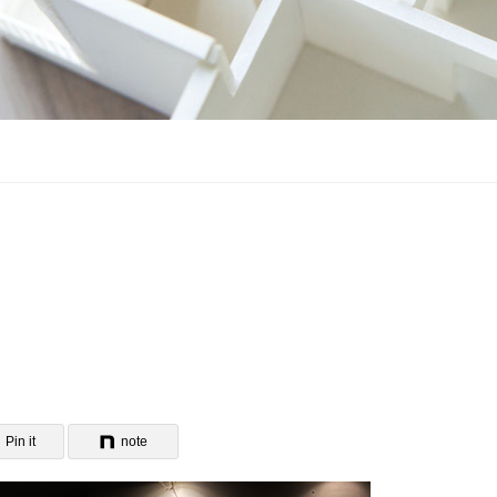
Pin it
note