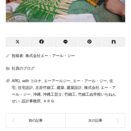
投稿者:
株式会社エー・アール・ジー
社員のブログ
ARG
,
with コロナ
,
エーアールジー
,
エー・アール・ジー
,
住
宅
,
住宅設計
,
北谷竹細工
,
建築
,
建築設計
,
株式会社 エー・ア
ール・ジー
,
沖縄
,
沖縄工芸士
,
竹細工
,
竹細工ぬ学校いちねん
せい
,
設計事務所
,
ＡＲＧ