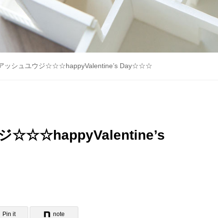
シュユウジ☆☆☆happyValentine’s Day☆☆☆
happyValentine’s
Pin it
note