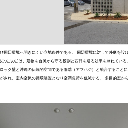
び周辺環境へ開きにくい立地条件である。 周辺環境に対して外庭を設
(ひんぷん)は、建物を台風から守る役割と西日を遮る効果を兼ねている
ロック壁と沖縄の伝統的空間である雨端（アマハジ）と融合することに
がされ、室内空気の循環装置となり空調負荷を低減する。 多目的室か