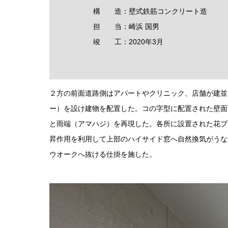
構 造：壁式鉄筋コンクリート造
担 当：崎浜 国男
竣 工：2020年3月
２方の前面道路側はアパートやクリニック、店舗が建並
ー）を設け建物を配置した。コの字型に配置された壁面
と雨端（アマハジ）を再現した。各所に設置された花ブ
昇作用を利用して上部のハイサイド窓へ自然換気がうな
ウオークへ抜ける仕掛を施した。