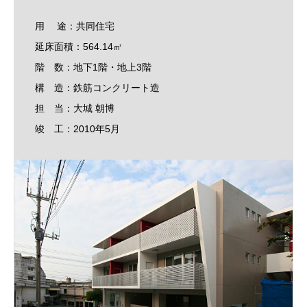
用 途：共同住宅
延床面積：564.14㎡
階 数：地下1階・地上3階
構 造：鉄筋コンクリート造
担 当：大城 朝博
竣 工：2010年5月