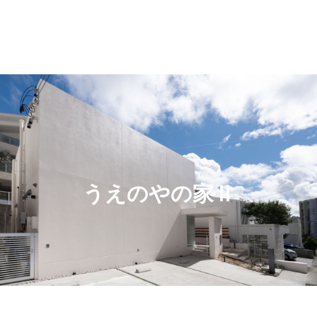
うえのやの家Ⅱ