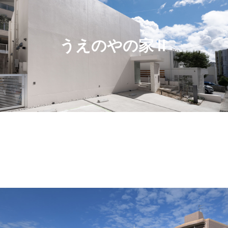
うえのやの家Ⅱ