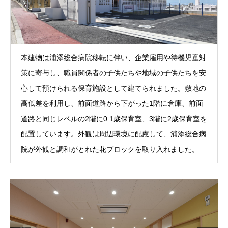
本建物は浦添総合病院移転に伴い、企業雇用や待機児童対
策に寄与し、職員関係者の子供たちや地域の子供たちを安
心して預けられる保育施設として建てられました。敷地の
高低差を利用し、前面道路から下がった1階に倉庫、前面
道路と同じレベルの2階に0.1歳保育室、3階に2歳保育室を
配置しています。外観は周辺環境に配慮して、浦添総合病
院が外観と調和がとれた花ブロックを取り入れました。