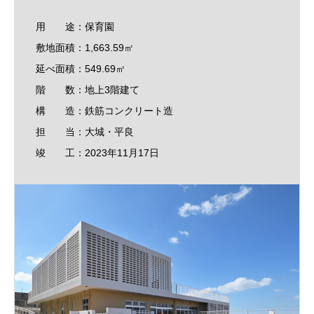
用 途：保育園
敷地面積：1,663.59㎡
延べ面積：549.69㎡
階 数：地上3階建て
構 造：鉄筋コンクリート造
担 当：大城・平良
竣 工：2023年11月17日