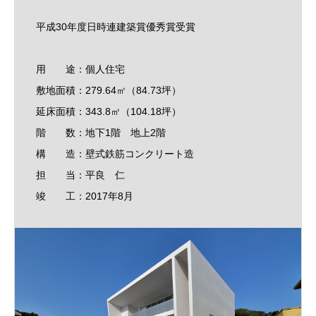
平成30年度日時連建築賞優秀賞受賞
用 途：個人住宅
敷地面積：279.64㎡（84.73坪）
延床面積：343.8㎡（104.18坪）
階 数：地下1階 地上2階
構 造：壁式鉄筋コンクリート造
担 当：平良 仁
竣 工：2017年8月