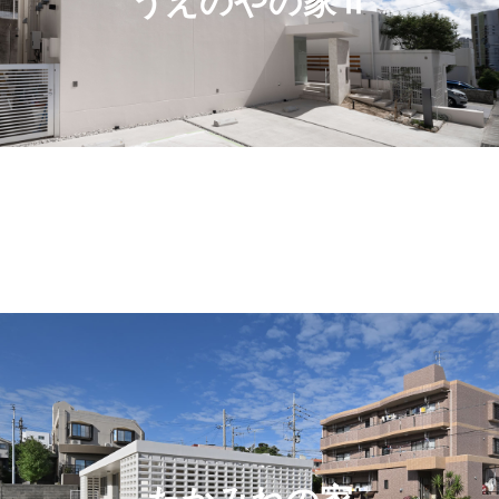
うえのやの家Ⅱ