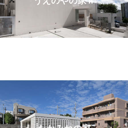
うえのやの家Ⅱ