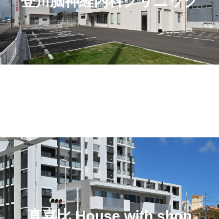
登川脳神経内科クリニック
真嘉比 House with shop