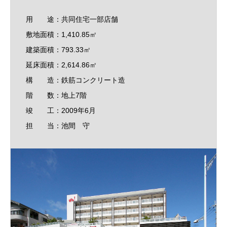
用 途：共同住宅一部店舗
敷地面積：1,410.85㎡
建築面積：793.33㎡
延床面積：2,614.86㎡
構 造：鉄筋コンクリート造
階 数：地上7階
竣 工：2009年6月
担 当：池間 守